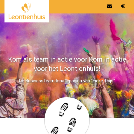
Kom als team in actie voor Kom in actie
voor het Leontienhuis!
De BusinessTeamdonatiepagina van "Fieke Thijs"