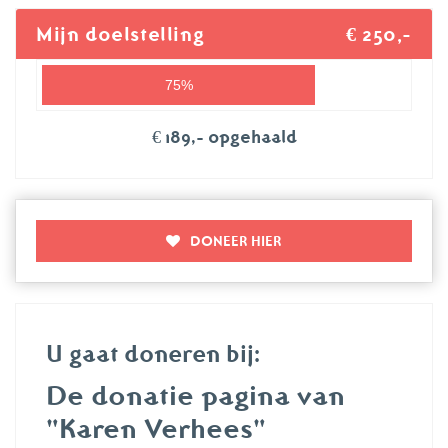
Mijn doelstelling
€ 250,-
75%
€ 189,- opgehaald
DONEER HIER
U gaat doneren bij:
De donatie pagina van
"Karen Verhees"