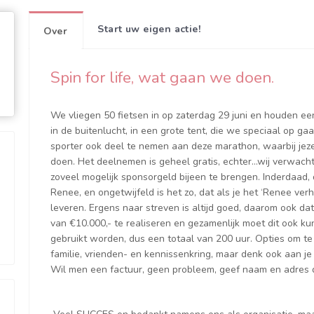
Start uw eigen actie!
Over
Spin for life, wat gaan we doen.
We vliegen 50 fietsen in op zaterdag 29 juni en houden e
in de buitenlucht, in een grote tent, die we speciaal op g
sporter ook deel te nemen aan deze marathon, waarbij jezelf
doen. Het deelnemen is geheel gratis, echter…wij verwach
zoveel mogelijk sponsorgeld bijeen te brengen. Inderdaad,
Renee, en ongetwijfeld is het zo, dat als je het ‘Renee verh
leveren. Ergens naar streven is altijd goed, daarom ook d
van €10.000,- te realiseren en gezamenlijk moet dit ook k
gebruikt worden, dus een totaal van 200 uur. Opties om te vr
familie, vrienden- en kennissenkring, maar denk ook aan je
Wil men een factuur, geen probleem, geef naam en adres d