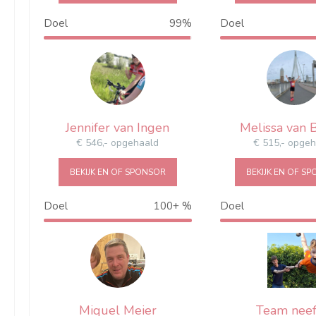
Doel
99%
Doel
99%
1
Jennifer van Ingen
Melissa van 
€ 546,- opgehaald
€ 515,- opge
BEKIJK EN OF SPONSOR
BEKIJK EN OF S
Doel
100+ %
Doel
103%
Miquel Meier
Team neef