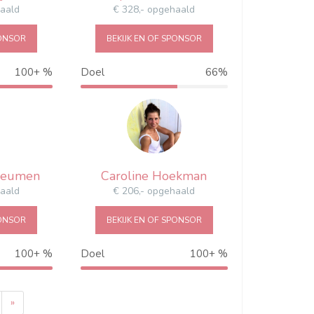
haald
€ 328,- opgehaald
PONSOR
BEKIJK EN OF SPONSOR
100+ %
Doel
66%
137%
66%
Heumen
Caroline Hoekman
haald
€ 206,- opgehaald
PONSOR
BEKIJK EN OF SPONSOR
100+ %
Doel
100+ %
148%
103%
»