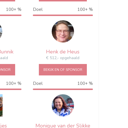
100+ %
Doel
100+ %
23%
155%
Bunnik
Henk de Heus
haald
€ 512,- opgehaald
PONSOR
BEKIJK EN OF SPONSOR
100+ %
Doel
100+ %
546%
128%
jes
Monique van der Slikke