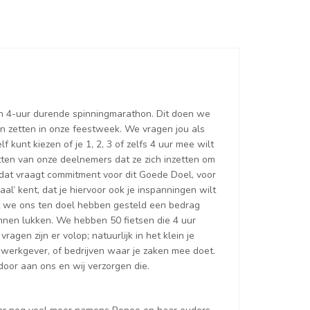
en 4-uur durende spinningmarathon. Dit doen we
aan zetten in onze feestweek. We vragen jou als
 kunt kiezen of je 1, 2, 3 of zelfs 4 uur mee wilt
tten van onze deelnemers dat ze zich inzetten om
 dat vraagt commitment voor dit Goede Doel, voor
aal’ kent, dat je hiervoor ook je inspanningen wilt
at we ons ten doel hebben gesteld een bedrag
unnen lukken. We hebben 50 fietsen die 4 uur
agen zijn er volop; natuurlijk in het klein je
 werkgever, of bedrijven waar je zaken mee doet.
oor aan ons en wij verzorgen die.