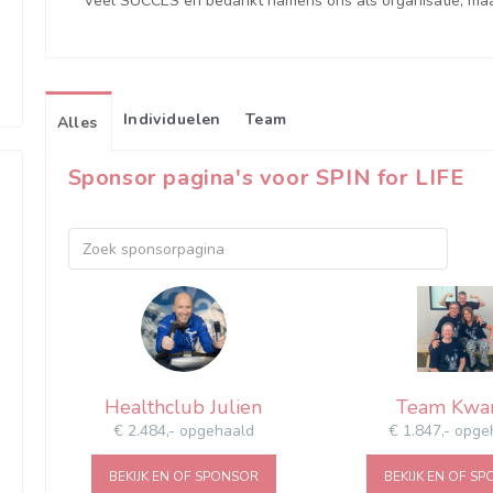
Veel SUCCES en bedankt namens ons als organisatie, ma
Individuelen
Team
Alles
Sponsor pagina's voor SPIN for LIFE
Healthclub Julien
Team Kwar
€ 2.484,- opgehaald
€ 1.847,- opge
BEKIJK EN OF SPONSOR
BEKIJK EN OF S