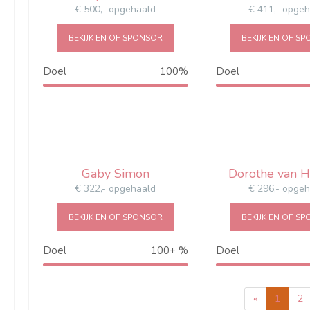
€ 500,- opgehaald
€ 411,- opge
BEKIJK EN OF SPONSOR
BEKIJK EN OF S
Doel
100%
Doel
100%
Gaby Simon
Dorothe van 
€ 322,- opgehaald
€ 296,- opge
BEKIJK EN OF SPONSOR
BEKIJK EN OF S
Doel
100+ %
Doel
129%
«
1
2