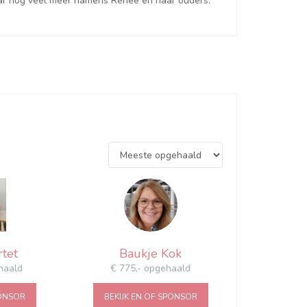
ar nog veel meer namens Renee en haar ouders.
tet
Baukje Kok
haald
€ 775,- opgehaald
PONSOR
BEKIJK EN OF SPONSOR