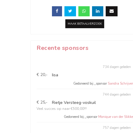
MAAK BETAALVERZOEK
Recente sponsors
734 dagen geleden
€ 20,-
Iisa
Gedoneerd bij:_sponsor
Sandra Schrijver
744 dagen geleden
€ 25,-
Rietje Versteeg-voskuil
Veel succes op naar €500,00!!!
Gedoneerd bij:_sponsor
Monique van der Slikke
757 dagen geleden