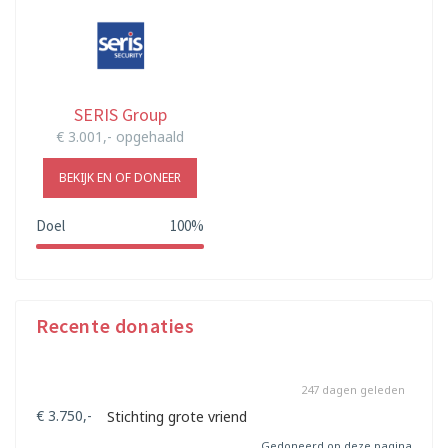
SERIS Group
€ 3.001,- opgehaald
BEKIJK EN OF DONEER
Doel
100%
100%
Recente donaties
247 dagen geleden
€ 3.750,-
Stichting grote vriend
Gedoneerd op deze pagina