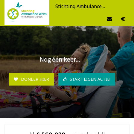
Stichting Ambulance Wens
Nog één keer...
DONEER HIER
START EIGEN ACTIE!