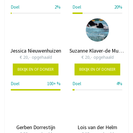
Doel
2%
Doel
20%
2%
20%
Jessica Nieuwenhuizen
Suzanne Klaver-de Munnik
€ 20,- opgehaald
€ 20,- opgehaald
BEKIJK EN OF DONEER
BEKIJK EN OF DONEER
Doel
100+ %
Doel
4%
200%
4%
Gerben Dorrestijn
Lois van der Helm