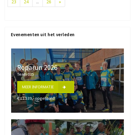
23
24
...
26
»
Evenementen uit het verleden
Roparun 2026
Team 025
MEER INFORMATIE
€ 12.539,- opgehaald!