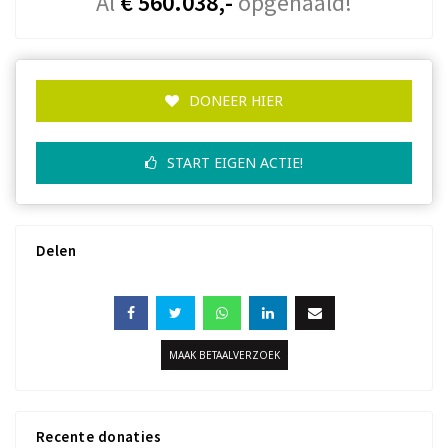
Al
€ 560.038,-
opgehaald!
DONEER HIER
START EIGEN ACTIE!
Delen
MAAK BETAALVERZOEK
Recente donaties