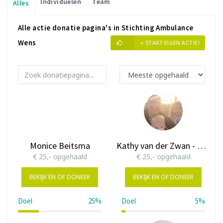
Individuelen
Team
Alles
Alle actie donatie pagina's in Stichting Ambulance
Wens
+ START EIGEN ACTIE!
Monice Beitsma
Kathy van der Zwan - Kok
€ 25,- opgehaald
€ 25,- opgehaald
BEKIJK EN OF DONEER
BEKIJK EN OF DONEER
Doel
25%
Doel
5%
25%
5%