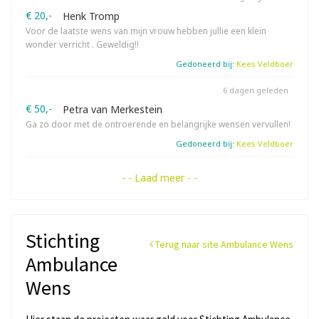
€ 20,-
Henk Tromp
Voor de laatste wens van mijn vrouw hebben jullie een klein
wonder verricht . Geweldig!!
Gedoneerd bij:
Kees Veldboer
6 dagen geleden
€ 50,-
Petra van Merkestein
Ga zo door met de ontroerende en belangrijke wensen vervullen!
Gedoneerd bij:
Kees Veldboer
- - Laad meer - -
Stichting
Terug naar site Ambulance Wens
Ambulance
Wens