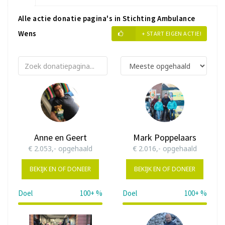
Alle actie donatie pagina's in Stichting Ambulance
Wens
+ START EIGEN ACTIE!
Anne en Geert
Mark Poppelaars
€ 2.053,- opgehaald
€ 2.016,- opgehaald
BEKIJK EN OF DONEER
BEKIJK EN OF DONEER
Doel
100+ %
Doel
100+ %