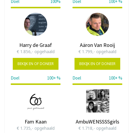
Doel
100%
Doel
100+ %
100%
Harry de Graaf
Aäron Van Rooij
€ 1.856,- opgehaald
€ 1.799,- opgehaald
BEKIJK EN OF DONEER
BEKIJK EN OF DONEER
Doel
100+ %
Doel
100+ %
124%
180%
Fam Kaan
AmbuWENSSSSgirls
€ 1.735,- opgehaald
€ 1.718,- opgehaald