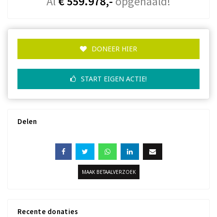
Al
€ 559.978,-
opgehaald!
DONEER HIER
START EIGEN ACTIE!
Delen
MAAK BETAALVERZOEK
Recente donaties