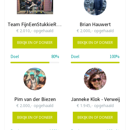
Team FijnEenStukkieRoeien
Brian Hauwert
€ 2.010,- opgehaald
€ 2.000,- opgehaald
BEKIJK EN OF DONEER
BEKIJK EN OF DONEER
Doel
80%
Doel
100%
80%
100%
Pim van der Biezen
Janneke Klok - Verweij
€ 2.000,- opgehaald
€ 1.945,- opgehaald
BEKIJK EN OF DONEER
BEKIJK EN OF DONEER