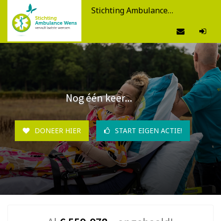
Stichting Ambulance Wens
Nog één keer...
DONEER HIER
START EIGEN ACTIE!