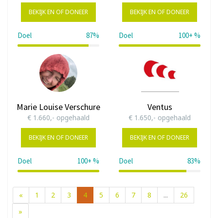
BEKIJK EN OF DONEER
BEKIJK EN OF DONEER
Doel
87%
Doel
100+ %
87%
115%
Marie Louise Verschure
Ventus
€ 1.660,- opgehaald
€ 1.650,- opgehaald
BEKIJK EN OF DONEER
BEKIJK EN OF DONEER
Doel
100+ %
Doel
83%
111%
83%
«
1
2
3
4
5
6
7
8
...
26
»