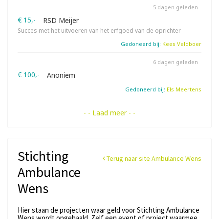
5 dagen geleden
€ 15,-
RSD Meijer
Succes met het uitvoeren van het erfgoed van de oprichter
Gedoneerd bij:
Kees Veldboer
6 dagen geleden
€ 100,-
Anoniem
Gedoneerd bij:
Els Meertens
- - Laad meer - -
Stichting
Terug naar site Ambulance Wens
Ambulance
Wens
Hier staan de projecten waar geld voor Stichting Ambulance
Wens wordt opgehaald. Zelf een event of project waarmee