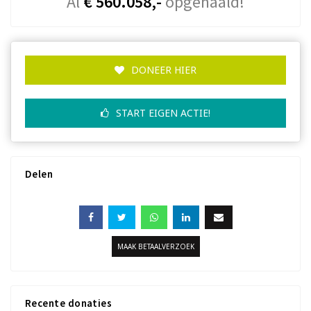
Al
€ 560.058,-
opgehaald!
DONEER HIER
START EIGEN ACTIE!
Delen
MAAK BETAALVERZOEK
Recente donaties