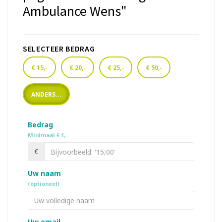
Ambulance Wens"
SELECTEER BEDRAG
€ 15,-
€ 20,-
€ 25,-
€ 50,-
ANDERS...
Bedrag
Minimaal € 1,-
€
Uw naam
(optioneel)
Uw email