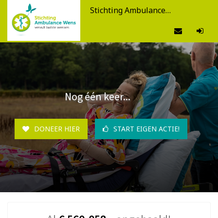
Stichting Ambulance Wens
Nog één keer...
DONEER HIER
START EIGEN ACTIE!