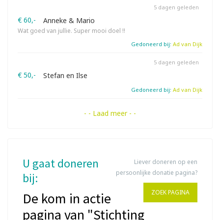
5 dagen geleden
€ 60,-
Anneke & Mario
Wat goed van jullie. Super mooi doel !!
Gedoneerd bij:
Ad van Dijk
5 dagen geleden
€ 50,-
Stefan en Ilse
Gedoneerd bij:
Ad van Dijk
- - Laad meer - -
U gaat doneren
Liever doneren op een
persoonlijke donatie pagina?
bij:
ZOEK PAGINA
De kom in actie
pagina van "Stichting