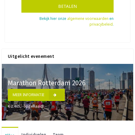
BETALEN
Bekijk hier onze
algemene voorwaarden
en
privacybeleid
.
Uitgelicht evenement
Marathon Rotterdam 2026
MEER INFORMATIE
€ 2.465,- opgehaald!
Individuelen
Team