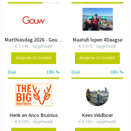
67%
123%
Matthiasdag 2026 - GouwIT in actie
Maatuh lopen 4Daagse
€ 7.540,- opgehaald
€ 7.010,- opgehaald
BEKIJK EN OF DONEER
BEKIJK EN OF DONEER
Doel
100+ %
Doel
100+ %
175%
Henk en Anco Bruinius
Kees Veldboer
€ 6.595,- opgehaald
€ 6.165,- opgehaald