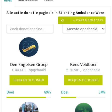
Alles
Alle actie donatie pagina's in Stichting Ambulance Wens
+ START EIGEN ACTIE!
Den Engelsen Groep
Kees Veldboer
€ 44.410,- opgehaald
€ 30.501,- opgehaald
BEKIJK EN OF DONEER
BEKIJK EN OF DONEER
Doel
89%
Doel
34%
89%
34%