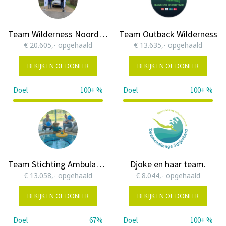
Team Wilderness Noordkaap 2024
Team Outback Wilderness
€ 20.605,- opgehaald
€ 13.635,- opgehaald
BEKIJK EN OF DONEER
BEKIJK EN OF DONEER
Doel
100+ %
Doel
100+ %
103%
136%
Team Stichting Ambulance Wens
Djoke en haar team.
€ 13.058,- opgehaald
€ 8.044,- opgehaald
BEKIJK EN OF DONEER
BEKIJK EN OF DONEER
Doel
67%
Doel
100+ %