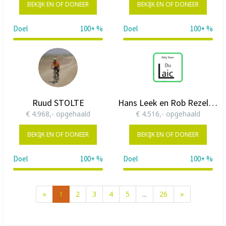
BEKIJK EN OF DONEER
BEKIJK EN OF DONEER
Doel
100+ %
Doel
100+ %
132%
Ruud STOLTE
Hans Leek en Rob Rezelman
€ 4.968,- opgehaald
€ 4.516,- opgehaald
BEKIJK EN OF DONEER
BEKIJK EN OF DONEER
Doel
100+ %
Doel
100+ %
199%
181%
«
1
2
3
4
5
...
26
»