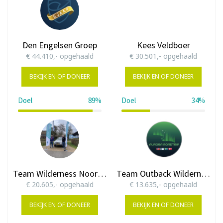
Den Engelsen Groep
Kees Veldboer
€ 44.410,- opgehaald
€ 30.501,- opgehaald
BEKIJK EN OF DONEER
BEKIJK EN OF DONEER
Doel
89%
Doel
34%
89%
34%
Team Wilderness Noordkaap 2024
Team Outback Wilderness
€ 20.605,- opgehaald
€ 13.635,- opgehaald
BEKIJK EN OF DONEER
BEKIJK EN OF DONEER