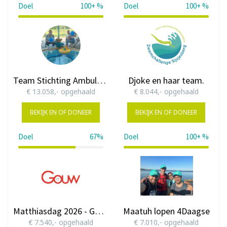
Doel
100+ %
Doel
100+ %
103%
136%
Team Stichting Ambulance Wens
Djoke en haar team.
€ 13.058,- opgehaald
€ 8.044,- opgehaald
BEKIJK EN OF DONEER
BEKIJK EN OF DONEER
Doel
67%
Doel
100+ %
67%
123%
Matthiasdag 2026 - GouwIT in actie
Maatuh lopen 4Daagse
€ 7.540,- opgehaald
€ 7.010,- opgehaald