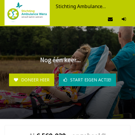
Stichting Ambulance Wens
Nog één keer...
DONEER HIER
START EIGEN ACTIE!