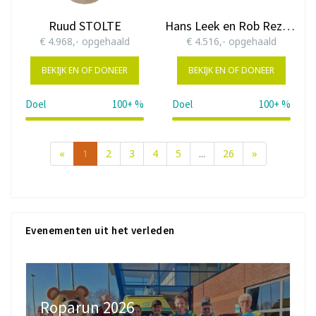
Ruud STOLTE
Hans Leek en Rob Rezelman
€ 4.968,- opgehaald
€ 4.516,- opgehaald
BEKIJK EN OF DONEER
BEKIJK EN OF DONEER
Doel
100+ %
Doel
100+ %
199%
181%
«
1
2
3
4
5
...
26
»
Evenementen uit het verleden
Roparun 2026