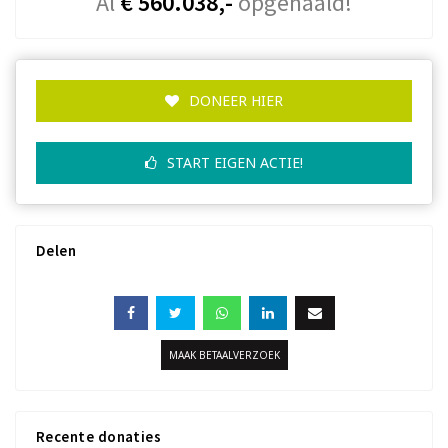
Al
€ 560.038,-
opgehaald!
DONEER HIER
START EIGEN ACTIE!
Delen
MAAK BETAALVERZOEK
Recente donaties