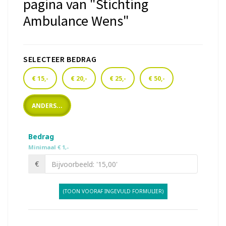
pagina van "Stichting
Ambulance Wens"
SELECTEER BEDRAG
€ 15,-
€ 20,-
€ 25,-
€ 50,-
ANDERS...
Bedrag
Minimaal € 1,-
€
(TOON VOORAF INGEVULD FORMULIER)