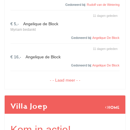
Gedoneerd bij:
Rudolf van de Wetering
11 dagen geleden
€ 5,-
Angelique de Block
Myriam bedankt
Gedoneerd bij:
Angelique De Block
11 dagen geleden
€ 16,-
Angelique de Block
Gedoneerd bij:
Angelique De Block
- - Laad meer - -
Villa Joep
HOME
Kom in actie!