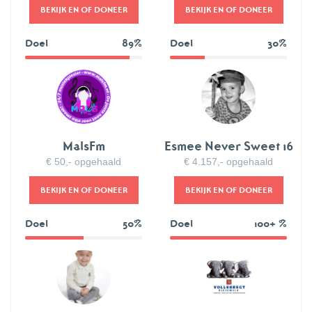
BEKIJK EN OF DONEER
BEKIJK EN OF DONEER
Doel
89%
Doel
30%
89%
30%
MalsFm
Esmee Never Sweet 16
€ 50,- opgehaald
€ 4.157,- opgehaald
BEKIJK EN OF DONEER
BEKIJK EN OF DONEER
Doel
50%
Doel
100+ %
50%
139%