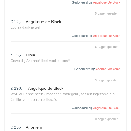
Gedoneerd bij:
Angelique De Block
5 dagen geleden
€ 12,-
Angelique de Block
Louisa dank je wel
Gedoneerd bij:
Angelique De Block
6 dagen geleden
€ 15,-
Dinie
Geweldig Arienne! Heel veel succes!!
Gedoneerd bij:
Arienne Voskamp
9 dagen geleden
€ 290,-
Angelique de Block
WAUW Lianne heeft 2 maanden statiegeld , flessen ingezameld bij
familie, vrienden en collega's....
Gedoneerd bij:
Angelique De Block
10 dagen geleden
€ 25,-
Anoniem