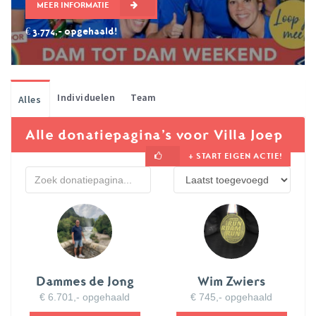
MEER INFORMATIE
€ 3.774,- opgehaald!
Individuelen
Team
Alles
Alle donatiepagina’s voor Villa Joep
+ START EIGEN ACTIE!
Dammes de Jong
Wim Zwiers
€ 6.701,- opgehaald
€ 745,- opgehaald