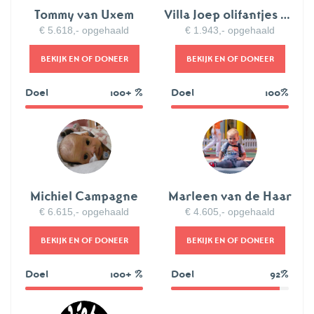
Tommy van Uxem
Villa Joep olifantjes aankoop
€ 5.618,- opgehaald
€ 1.943,- opgehaald
BEKIJK EN OF DONEER
BEKIJK EN OF DONEER
Doel
100+ %
Doel
100%
112%
100%
Michiel Campagne
Marleen van de Haar
€ 6.615,- opgehaald
€ 4.605,- opgehaald
BEKIJK EN OF DONEER
BEKIJK EN OF DONEER
Doel
100+ %
Doel
92%
92%