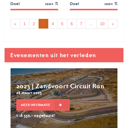
Doel
100+ %
Doel
100+ %
180%
102%
«
1
2
3
4
5
6
7
...
10
»
Evenementen uit het verleden
2023 | Zandvoort Circuit Run
26 maart 2023
MEER INFORMATIE
€ 18.359,- opgehaald!