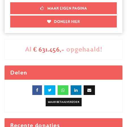
MAAK EIGEN PAGINA
DONEER HIER
Al
€ 631.456,-
opgehaald!
Delen
MAAK BETAALVERZOEK
Recente donaties