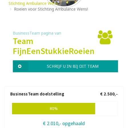
Stichting Ambulance Wens
Roeien voor Stichting Ambulance Wens!
BusinessTeam pagina van
Team
FijnEenStukkieRoeien
SCHRIJF U IN BIJ DIT TEAM
BusinessTeam doelstelling
€ 2.500,-
80%
€ 2.010,- opgehaald