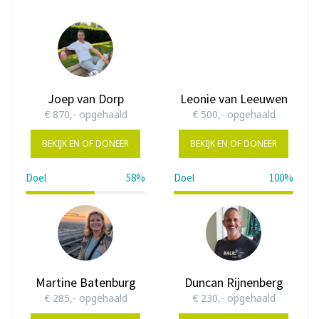
Joep van Dorp
Leonie van Leeuwen
€ 870,- opgehaald
€ 500,- opgehaald
BEKIJK EN OF DONEER
BEKIJK EN OF DONEER
Doel
58%
Doel
100%
58%
100%
Martine Batenburg
Duncan Rijnenberg
€ 285,- opgehaald
€ 230,- opgehaald