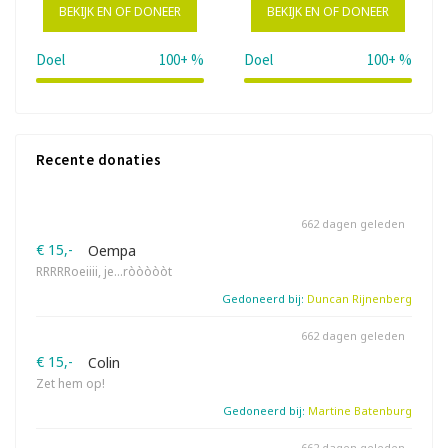
BEKIJK EN OF DONEER
BEKIJK EN OF DONEER
Doel
100+ %
Doel
100+ %
114%
2
Recente donaties
662 dagen geleden
€ 15,-
Oempa
RRRRRoeiiii, je…ròòòòòt
Gedoneerd bij:
Duncan Rijnenberg
662 dagen geleden
€ 15,-
Colin
Zet hem op!
Gedoneerd bij:
Martine Batenburg
662 dagen geleden