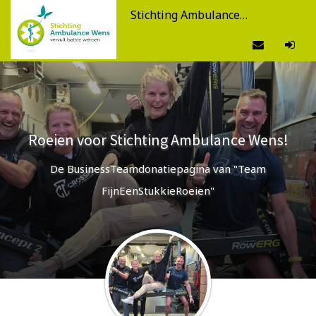
Stichting Ambulance Wens
Roeien voor Stichting Ambulance Wens!
De BusinessTeamdonatiepagina van "Team
FijnEenStukkieRoeien"