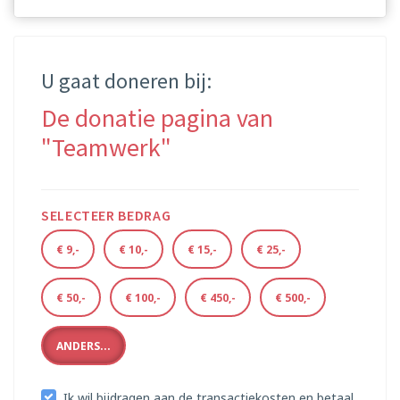
U gaat doneren bij:
De donatie pagina van
"Teamwerk"
SELECTEER BEDRAG
€ 9,-
€ 10,-
€ 15,-
€ 25,-
€ 50,-
€ 100,-
€ 450,-
€ 500,-
ANDERS...
Ik wil bijdragen aan de transactiekosten en betaal