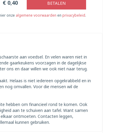
€
0,40
BETALEN
 hier onze
algemene voorwaarden
en
privacybeleid
.
chaarste aan voedsel. En velen waren niet in
lende gaarkeukens voorzagen in de dagelijkse
hter ons en daar willen we ook niet naar terug.
kt. Helaas is niet iedereen opgekrabbeld en in
en nog omvallen. Voor die mensen wil de
ite hebben om financieel rond te komen. Ook
igheid aan te schuiven aan tafel. Want samen
s elkaar ontmoeten. Contacten leggen,
llemaal kunnen gebruiken.