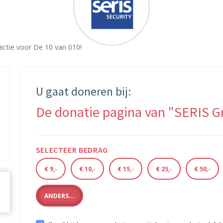
actie voor De 10 van 010!
U gaat doneren bij:
De donatie pagina van "SERIS G
SELECTEER BEDRAG
€ 9,-
€ 10,-
€ 15,-
€ 25,-
€ 50,-
ANDERS...