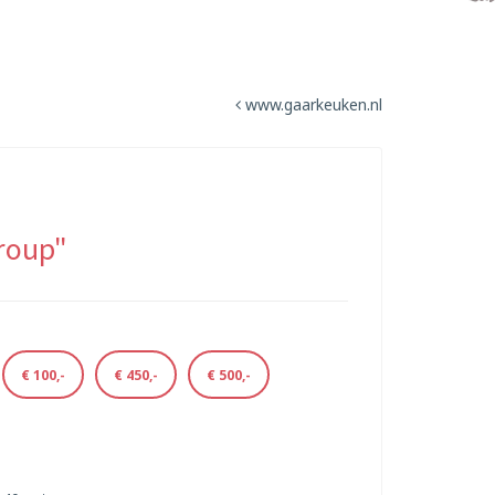
www.gaarkeuken.nl
roup"
€ 100,-
€ 450,-
€ 500,-