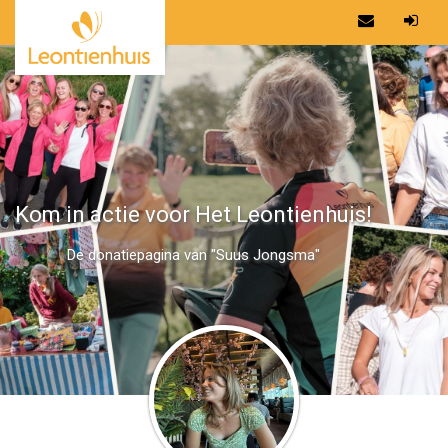
Kom in actie voor Het Leontienhuis!
De donatiepagina van "Suus Jongsma"