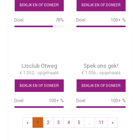
BEKIJK EN OF DONEER
BEKIJK EN OF DONEER
Doel
78%
Doel
100+ %
78%
IJsclub Otweg
Spek ons gek!
€ 1.052,- opgehaald
€ 1.006,- opgehaald
BEKIJK EN OF DONEER
BEKIJK EN OF DONEER
Doel
100+ %
Doel
100+ %
101%
«
1
2
3
4
5
...
11
»