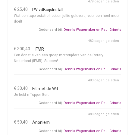
479 dagen geleden
€ 25,40
PV vdBuijsInstall
Wat een topprestatie hebben jullie geleverd, voor een heel mooi
doel!
Gedoneerd bij:
Dennis Wagemaker en Paul Grinwis
482 dagen geleden
€ 300,40
IFMR
Een donatie van een groep motorrijders van de Rotary
Nederland (IFMR). Succes!
Gedoneerd bij:
Dennis Wagemaker en Paul Grinwis
483 dagen geleden
€ 30,40
Fit met de Wit
Je hebt n Topper Gert
Gedoneerd bij:
Dennis Wagemaker en Paul Grinwis
483 dagen geleden
€ 50,40
Anoniem
Gedoneerd bij:
Dennis Wagemaker en Paul Grinwis