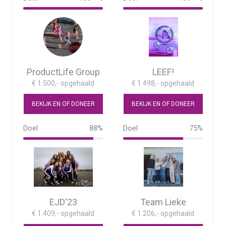
114%
ProductLife Group
LEEF!
€ 1.500,- opgehaald
€ 1.498,- opgehaald
BEKIJK EN OF DONEER
BEKIJK EN OF DONEER
Doel
88%
Doel
75%
88%
75%
EJD'23
Team Lieke
€ 1.409,- opgehaald
€ 1.206,- opgehaald