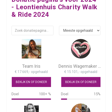
- Leontienhuis Charity Walk
& Ride 2024
Team Iris
Dennis Wagemaker en Paul Grinwis
€ 17.669,- opgehaald
€ 15.101,- opgehaald
BEKIJK EN OF DONEER
BEKIJK EN OF DONEER
Doel
100+ %
Doel
15%
177%
15%