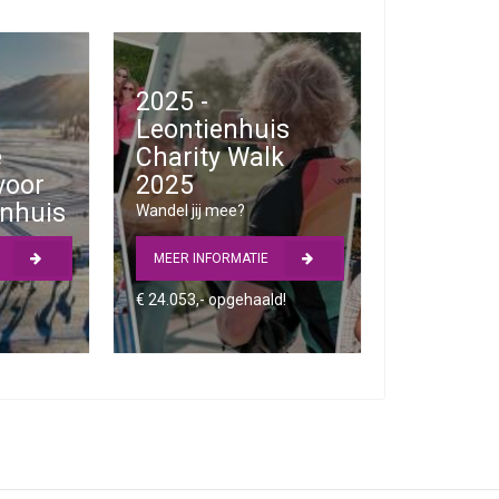
2025 -
Leontienhuis
e
Charity Walk
voor
2025
enhuis
Wandel jij mee?
E
MEER INFORMATIE
€ 24.053,- opgehaald!