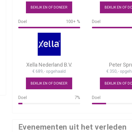
BEKIJK EN OF DONEER
BEKIJK EN OF D
Doel
100+ %
Doel
102%
100%
Xella Nederland B.V.
Peter Spr
€ 689,- opgehaald
€ 350,- opgeh
BEKIJK EN OF DONEER
BEKIJK EN OF D
Doel
7%
Doel
7%
23%
Evenementen uit het verleden