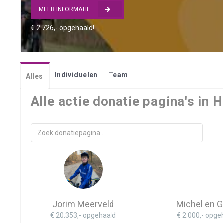
MEER INFORMATIE
€ 2.726,- opgehaald!
Individuelen
Team
Alles
Alle actie donatie pagina's in 
Jorim Meerveld
Michel en 
€ 20.353,- opgehaald
€ 2.000,- opge