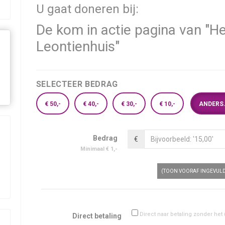
U gaat doneren bij:
De kom in actie pagina van "H
Leontienhuis"
SELECTEER BEDRAG
€ 50,-
€ 40,-
€ 30,-
€ 10,-
ANDERS.
Bedrag
€
Minimaal € 1,-
(TOON VOORAF INGEVULD
Direct naar betaling zonder het 
Direct betaling