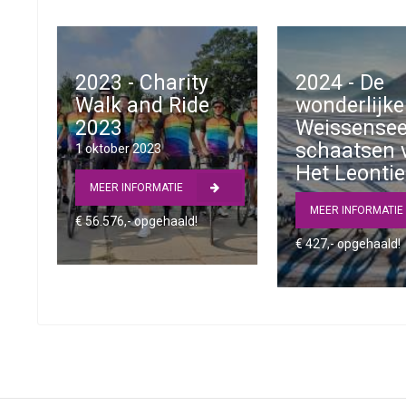
2023 - Charity
2024 - De
Walk and Ride
wonderlijke
2023
Weissense
schaatsen 
1 oktober 2023
Het Leonti
MEER INFORMATIE
MEER INFORMATI
€ 56.576,- opgehaald!
€ 427,- opgehaald!