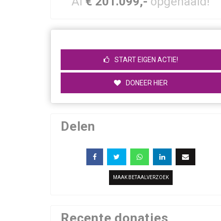
Al
€ 201.099,-
opgehaald!
START EIGEN ACTIE!
DONEER HIER
Delen
MAAK BETAALVERZOEK
Recente donaties