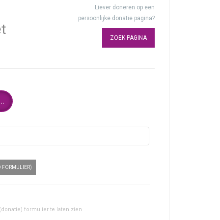
Liever doneren op een
persoonlijke donatie pagina?
et
ZOEK PAGINA
..
 FORMULIER)
(donatie) formulier te laten zien