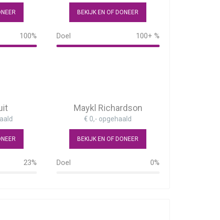
ONEER
BEKIJK EN OF DONEER
100%
Doel
100+ %
134%
uit
Maykl Richardson
aald
€ 0,- opgehaald
ONEER
BEKIJK EN OF DONEER
23%
Doel
0%
0%