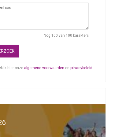
Nog
100
van 100 karakters
ERZOEK
kijk hier onze
algemene voorwaarden
en
privacybeleid
.
26