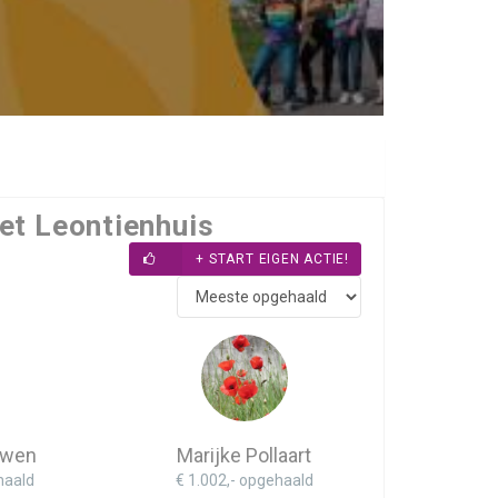
Het Leontienhuis
+ START EIGEN ACTIE!
Gwen
Marijke Pollaart
haald
€ 1.002,- opgehaald