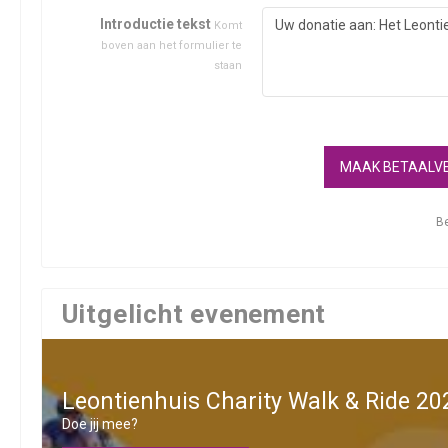
Introductie tekst
Komt
boven aan het formulier te
staan
MAAK BETAALV
Be
Uitgelicht evenement
Leontienhuis Charity Walk & Ride 20
Doe jij mee?