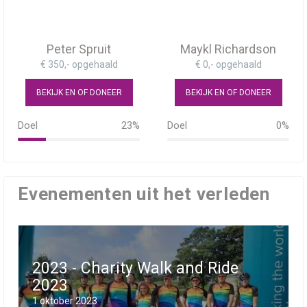
Peter Spruit
Maykl Richardson
€ 350,- opgehaald
€ 0,- opgehaald
BEKIJK EN OF DONEER
BEKIJK EN OF DONEER
Doel
23%
Doel
0%
23%
0%
Evenementen uit het verleden
2023 - Charity Walk and Ride
2023
1 oktober 2023