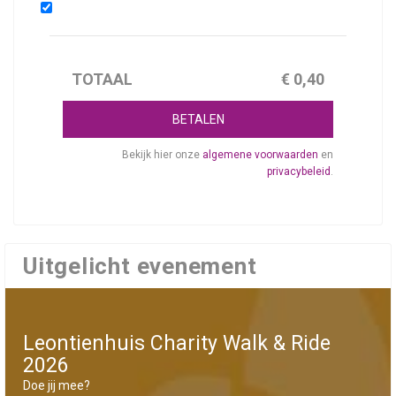
TOTAAL
€
0,40
BETALEN
Bekijk hier onze
algemene voorwaarden
en
privacybeleid
.
Uitgelicht evenement
Leontienhuis Charity Walk & Ride
2026
Doe jij mee?