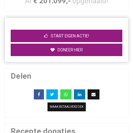
Al
€ 201.099,-
opgehaald!
START EIGEN ACTIE!
DONEER HIER
Delen
MAAK BETAALVERZOEK
Recente donaties