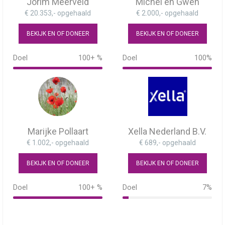
Jorim Meerveld
Michel en Gwen
€ 20.353,- opgehaald
€ 2.000,- opgehaald
BEKIJK EN OF DONEER
BEKIJK EN OF DONEER
Doel
100+ %
Doel
100%
102%
100%
Marijke Pollaart
Xella Nederland B.V.
€ 1.002,- opgehaald
€ 689,- opgehaald
BEKIJK EN OF DONEER
BEKIJK EN OF DONEER
Doel
100+ %
Doel
7%
134%
7%